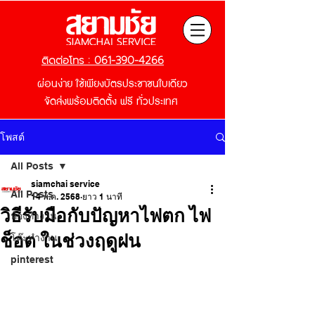
ติดต่อโทร : 061-390-4266
ผ่อนง่าย ใช้เพียงบัตรประชาชนใบเดียว
จัดส่งพร้อมติดตั้ง ฟรี
ทั่วประเทศ
โพสต์
All Posts
siamchai service
All Posts
14 พ.ค. 2568
ยาว 1 นาที
วิธีรับมือกับปัญหาไฟตก ไฟ
ห้องทำงาน
ช็อต ในช่วงฤดูฝน
โต๊ะทำงาน
pinterest