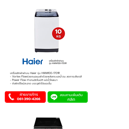
เครื่องซักผ้าฝาบน Haier รุ่น HWM100-1701R
- Vortex Flowช่วยถนอนมผ้าด้วยพลังกระแสน้ำวน ลดการเสียดสี
- Power Flow ทำงานอัตโนมัติ แม้น้ำไหลเบา
- ถังซักดีไซน์สะอาด บรรจุผ้าได้เยอะขึ้น